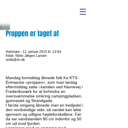
Proppen er taget af
Halsnæs - 12. januar 2015 kl. 13:04
Kilde:
Niels Jørgen Larsen
sndk@sn.dk
Mandag formiddag åbnede folk fra KTS-
Entreprise »proppen«, som man lørdag
eftermiddag satte i kanalen ved Havnevej i
Frederiksværk for at forhindre en
oversvømmelse omkring campingpladsen,
gymnasiet og Strandgade.
I første omgang åbnede man en tredjedel i
den nordvestlige side, så vandet kan løbe
igennem og udligne højdeforskellene. Før
da var vandstanden 80 cm indenfor og 50
cm ud mod fjorden.