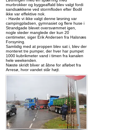
Løsningen med en spærring med
murbrokker og byggeaffald blev valgt fordi
sandsækkene ved stormfloden efter Bodil
ikke var effektive nok.
- Havde vi ikke valgt denne løsning var
campingpladsen, gymnasiet og flere huse i
Strandgade blevet oversvømmet igen,
nogle steder manglede der kun 20
centimeter, siger Erik Andersen fra Halsnæs
Forsyning.
Samtidig med at proppen blev sat i, blev der
monteret tre pumper, der hver har pumpet
1000 kubrikmeter vand i timen fra kanalen
hele weekenden.
Næste skridt bliver at åbne for afløbet fra
Arresø, hvor vandet står højt.