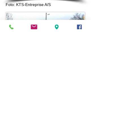
Foto: KTS-Entreprise A/S
© Copyright 2025 - Susanne Stenfors
KTS-Entreprise A/S
Industrivej 3
3300 Frederiksværk
Tlf.
47 77 25 77
-
Mobil.
40 32 77 13
mail@kts-entreprise.dk